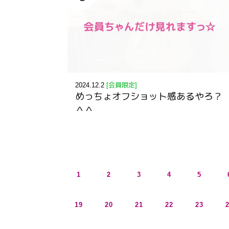
2024.12.2
[会員限定]
めっちょオフショット感あるやろ？
＾＾
1
2
3
4
5
19
20
21
22
23